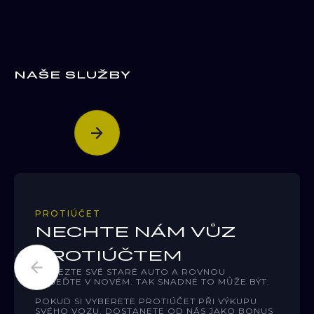
POHON
4X2
ZEMĚ PŮVODU
ČR
NAŠE SLUŽBY
PROTIÚČET
NECHTE NÁM VŮZ
PROTIÚČTEM
PŘIVEZTE SVÉ STARÉ AUTO A ROVNOU
ODJEĎTE V NOVÉM. TAK SNADNÉ TO MŮŽE BÝT.
POKUD SI VYBERETE PROTIÚČET PŘI VÝKUPU
SVÉHO VOZU, DOSTANETE OD NÁS JAKO BONUS